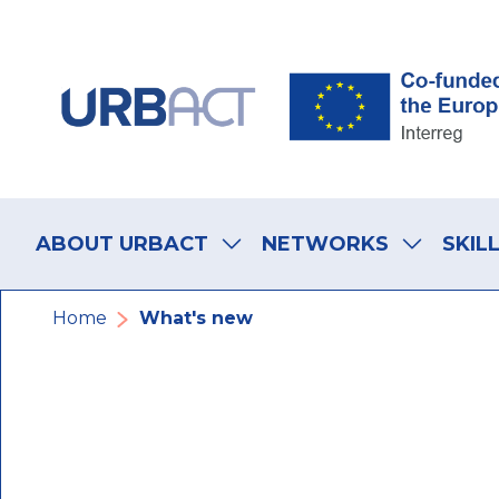
Skip
Skip
Skip
to
to
to
main
main
footer
navigation
content
navigation
Main
navigation
ABOUT URBACT
NETWORKS
SKIL
Breadcrumb
Home
What's new