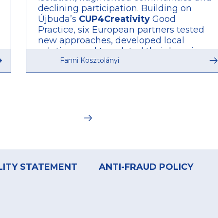
declining participation. Building on
Újbuda’s
CUP4Creativity
Good
Practice, six European partners tested
new approaches, developed local
solutions and translated their learning
Fanni Kosztolányi
into Integrated Investment Plans for
future implementation.
LITY STATEMENT
ANTI-FRAUD POLICY