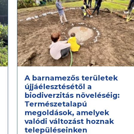
A barnamezős területek
újjáélesztésétől a
biodiverzitás növeléséig:
Természetalapú
megoldások, amelyek
valódi változást hoznak
településeinken