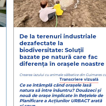
De la terenuri industriale
dezafectate la
biodiversitate: Soluții
bazate pe natură care fac
diferența în orașele noastre
Crearea iazului cu animale sălbatice din Guimares c
Transcriere vizuală
Ce se întâmplă când orașele lasă
natura să intre înăuntru? Douăzeci și
nouă de orașe implicate în Rețelele de
Planificare a Acțiunilor URBACT arată
și spun...