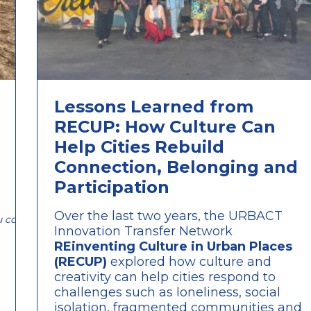
Lessons Learned from
RECUP: How Culture Can
Help Cities Rebuild
Connection, Belonging and
Participation
Over the last two years, the URBACT
u copii. Foto: Laboratório da Paisagem.
Innovation Transfer Network
REinventing Culture in Urban Places
(RECUP)
explored how culture and
creativity can help cities respond to
challenges such as loneliness, social
isolation, fragmented communities and