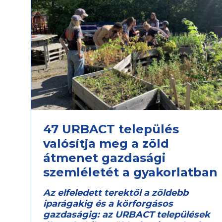
47 URBACT település
valósítja meg a zöld
átmenet gazdasági
szemléletét a gyakorlatban
Az elfeledett terektől a zöldebb
iparágakig és a körforgásos
gazdaságig: az URBACT települések