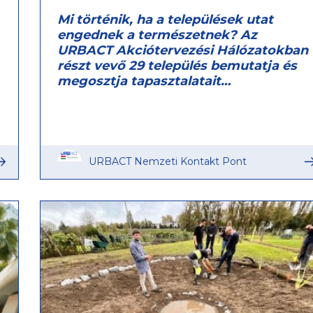
Mi történik, ha a települések utat
engednek a természetnek? Az
URBACT Akciótervezési Hálózatokban
részt vevő 29 település bemutatja és
megosztja tapasztalatait…
URBACT Nemzeti Kontakt Pont