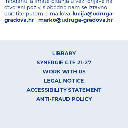
infodanu, a imate pitanja u vezi prijave na
otvoreni poziv, slobodno nam se izravno
obratite putem e-mailova:
lucija@udruga-
gradova.hr
i
marko@udruga-gradova.hr
Footer
menu
LIBRARY
SYNERGIE CTE 21-27
WORK WITH US
LEGAL NOTICE
ACCESSIBILITY STATEMENT
ANTI-FRAUD POLICY