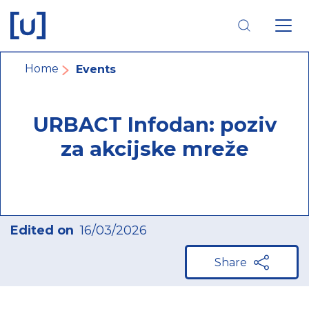
Skip
Skip
Skip
to
to
to
main
main
footer
navigation
content
navigation
Breadcrumb
Home
Events
URBACT Infodan: poziv
za akcijske mreže
Edited on
16/03/2026
Share