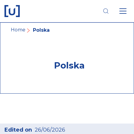
Skip
Skip
Skip
to
to
to
main
main
footer
navigation
content
navigation
Breadcrumb
Home
Polska
Polska
Edited on
26/06/2026