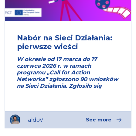
Jarosław
50.015975460758
,
22.676656357733
Poland
7654
Nabór na Sieci Działania:
Youth Space Link
Ongoing
pierwsze wieści
Transfer Network
562, 843, 670, 955,
386, 901, 131
W okresie od 17 marca do 17
562
czerwca 2026 r. w ramach
Lublin
programu „Call for Action
51.246454
,
Networks” zgłoszono 90 wniosków
22.568446
na Sieci Działania. Zgłosiło się
Poland
6259
REinventing
Culture in Urban
Places
aldoV
See more
Ongoing
Innovation Transfer
Network