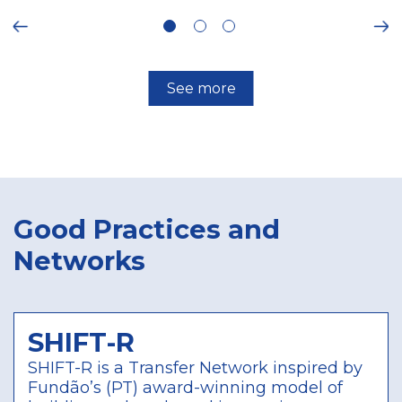
917, 154, 217, 1559,
ous
1712, 1713
Ne
217
Bielsko-Biala
49.822377
,
19.058384
See more
Poland
6258
Plan Einstein
Academy
Ongoing
Innovation Transfer
Good Practices and
Network
933, 300, 1694, 866,
Networks
973, 987
973
Warsaw
52.229676
,
21.012229
Poland
SHIFT-R
SHIFT-R is a Transfer Network inspired by
6255
Future STEAM
Fundão’s (PT) award-winning model of
Cities