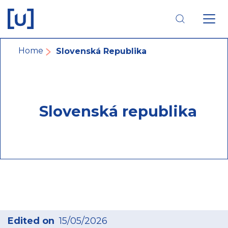
Skip
Skip
Skip
to
to
to
main
main
footer
navigation
content
navigation
Breadcrumb
Home
Slovenská Republika
Slovenská republika
Edited on
15/05/2026