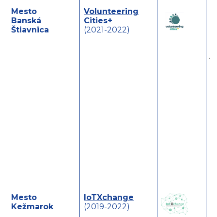
Mesto
Volunteering
S
Banská
Cities+
d
Štiavnica
(2021-2022)
j
m
s
d
s
k
Mesto
IoTXchange
S
Kežmarok
(2019-2022)
„