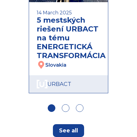
14 March 2025
22 J
5 mestských
8 m
riešení URBACT
rie
na tému
MO
ENERGETICKÁ
S
TRANSFORMÁCIA
Slovakia
URBACT
See all