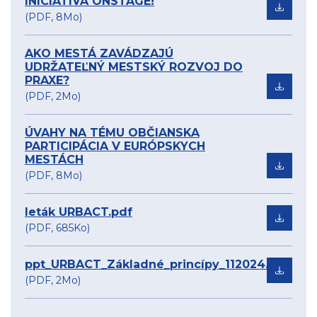
INICIATÍVA ONSTAGE!
(PDF, 8Mo)
AKO MESTÁ ZAVÁDZAJÚ
UDRŽATEĽNÝ MESTSKÝ ROZVOJ DO
PRAXE?
(PDF, 2Mo)
ÚVAHY NA TÉMU OBČIANSKA
PARTICIPÁCIA V EURÓPSKYCH
MESTÁCH
(PDF, 8Mo)
leták URBACT.pdf
(PDF, 685Ko)
ppt_URBACT_Základné_princípy_112024.pdf
(PDF, 2Mo)