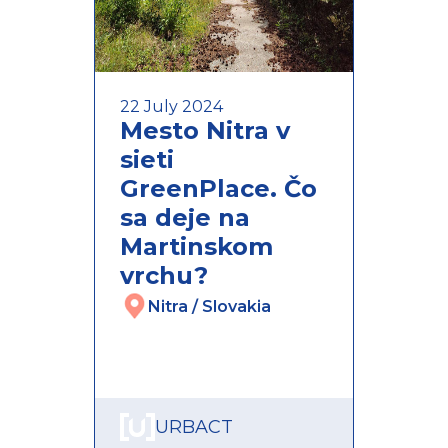
22 July 2024
28 A
Mesto Nitra v
Ako
sieti
par
GreenPlace. Čo
Va
sa deje na
Me
Martinskom
Bys
vrchu?
od
sie
Nitra / Slovakia
Coe
S
URBACT