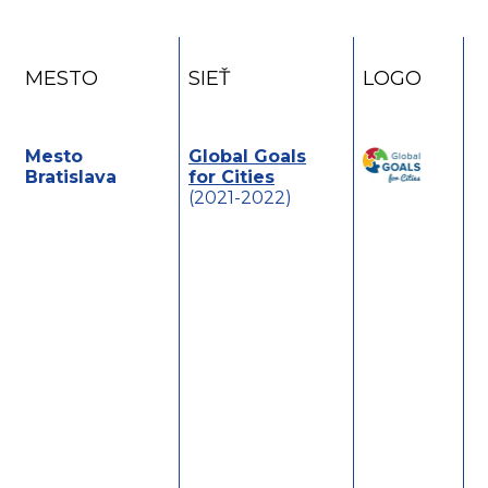
MESTO
SIEŤ
LOGO
P
Mesto
Global Goals
S
Bratislava
for Cities
u
(2021-2022)
d
u
s
2
a
r
v
r