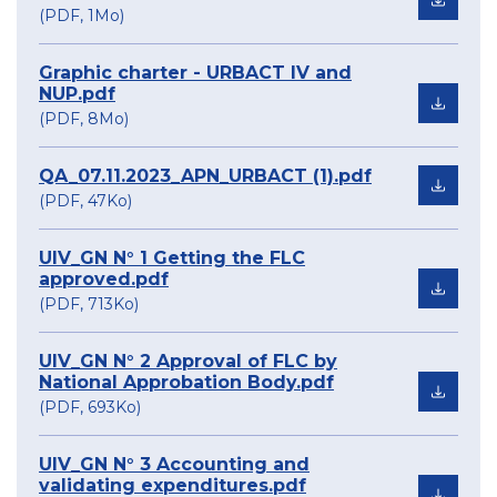
(PDF, 1Mo)
Graphic charter - URBACT IV and
NUP.pdf
(PDF, 8Mo)
QA_07.11.2023_APN_URBACT (1).pdf
(PDF, 47Ko)
UIV_GN N° 1 Getting the FLC
approved.pdf
(PDF, 713Ko)
UIV_GN N° 2 Approval of FLC by
National Approbation Body.pdf
(PDF, 693Ko)
UIV_GN N° 3 Accounting and
validating expenditures.pdf