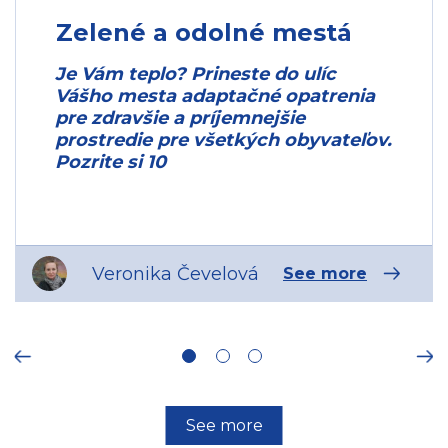
48.148598
,
Zelené a odolné mestá
17.107748
Slovakia
Je Vám teplo? Prineste do ulíc
4660
Vášho mesta adaptačné opatrenia
GreenPlace
pre zdravšie a príjemnejšie
Ongoing
prostredie pre všetkých obyvateľov.
Action Planning
Pozrite si 10
Network
979, 655, 1423,
1547, 1597, 1598,
1626, 1599, 1600,
542
655
Veronika Čevelová
See more
Nitra
48.314845
,
18.087986
Slovakia
ous
Ne
4655
Cities for
Sustainability
See more
Governance