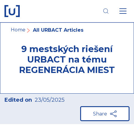
Skip
Skip
Skip
to
to
to
main
main
footer
navigation
content
navigation
Breadcrumb
Home
All URBACT Articles
9 mestských riešení
URBACT na tému
REGENERÁCIA MIEST
Edited on
23/05/2025
Share