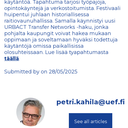
käytäntöä. Tapahtuma tarjosi työpajoja,
opintokäyntejä ja verkostoitumista. Festivaali
huipentui juhlaan historiallisessa
raitiovaunuhallissa. Samalla käynnistyi uusi
URBACT Transfer Networks -haku, jonka
pohjalta kaupungit voivat hakea mukaan
oppimaan ja soveltamaan hyväksi todettuja
käytäntöjä omissa paikallisissa
olosuhteissaan. Lue lisää tyapahtumasta
täällä
.
Submitted by on 28/05/2025
petri.kahila@uef.fi
See all articles