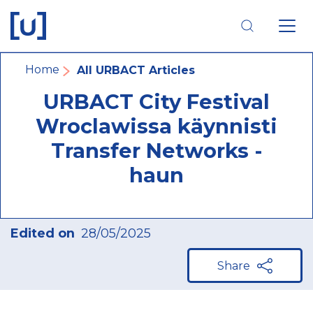
Skip
Skip
Skip
to
to
to
main
main
footer
navigation
content
navigation
Breadcrumb
Home
All URBACT Articles
URBACT City Festival
Wroclawissa käynnisti
Transfer Networks -
haun
Edited on
28/05/2025
Share