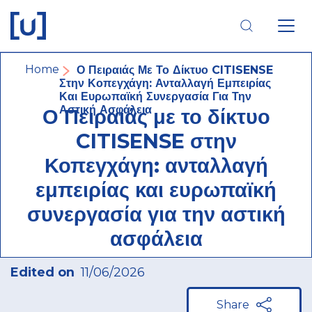
Skip
Skip
Skip
to
to
to
main
main
footer
navigation
content
navigation
Breadcrumb
Home
Ο Πειραιάς Με Το Δίκτυο CITISENSE
Στην Κοπεγχάγη: Ανταλλαγή Εμπειρίας
Και Ευρωπαϊκή Συνεργασία Για Την
Αστική Ασφάλεια
Ο Πειραιάς με το δίκτυο
CITISENSE στην
Κοπεγχάγη: ανταλλαγή
εμπειρίας και ευρωπαϊκή
συνεργασία για την αστική
ασφάλεια
Edited on
11/06/2026
Share