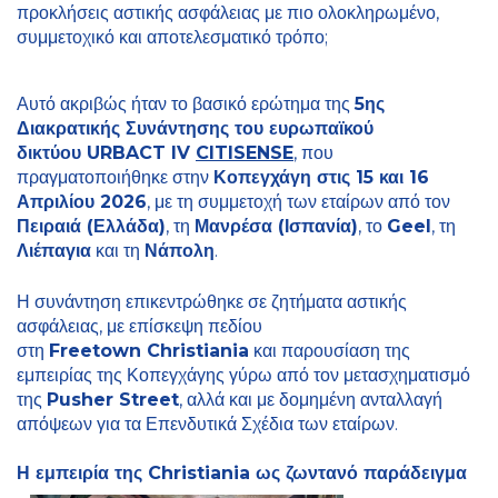
προκλήσεις αστικής ασφάλειας με πιο ολοκληρωμένο,
συμμετοχικό και αποτελεσματικό τρόπο;
Αυτό ακριβώς ήταν το βασικό ερώτημα της
5ης
Διακρατικής Συνάντησης του ευρωπαϊκού
δικτύου
URBACT IV
CITISENSE
, που
πραγματοποιήθηκε στην
Κοπεγχάγη στις 15 και 16
Απριλίου 2026
, με τη συμμετοχή των εταίρων από τον
Πειραιά (Ελλάδα)
, τη
Μανρέσα (Ισπανία)
, το
Geel
, τη
Λιέπαγια
και τη
Νάπολη
.
Η συνάντηση επικεντρώθηκε σε ζητήματα αστικής
ασφάλειας, με επίσκεψη πεδίου
στη
Freetown Christiania
και παρουσίαση της
εμπειρίας της Κοπεγχάγης γύρω από τον μετασχηματισμό
της
Pusher Street
, αλλά και με δομημένη ανταλλαγή
απόψεων για τα Επενδυτικά Σχέδια των εταίρων.
Η εμπειρία της
Christiania
ως ζωντανό παράδειγμα