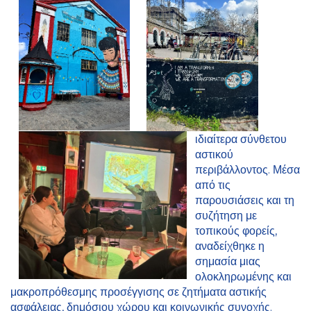
ιδιαίτερα σύνθετου
αστικού
περιβάλλοντος. Μέσα
από τις
παρουσιάσεις και τη
συζήτηση με
τοπικούς φορείς,
αναδείχθηκε η
σημασία μιας
ολοκληρωμένης και
μακροπρόθεσμης προσέγγισης σε ζητήματα αστικής
ασφάλειας, δημόσιου χώρου και κοινωνικής συνοχής.