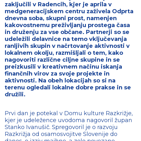
zaključili v Radencih, kjer je aprila v
medgeneracijskem centru zaživela Odprta
dnevna soba, skupni prost, namenjen
kakovostnemu preživljanju prostega časa
in druženju za vse občane. Partnerji so se
udeležili delavnice na temo vključevanja
ranljivih skupin v načrtovanje aktivnosti v
lokalnem okolju, razmišljali o tem, kako
nagovoriti različne ciljne skupine in se
preizkusili v kreativnem načinu iskanja
finančnih virov za svoje projekte in
aktivnosti. Na obeh lokacijah so si na
terenu ogledali lokalne dobre prakse in se
družili.
Prvi dan je potekal v Domu kulture Razkrižje,
kjer je udeležence uvodoma nagovoril župan
Stanko Ivanušič. Spregovoril je o razvoju
Razkrižja od osamosvojitve Slovenije do
danes, o izziv majhne, a zelo povezane