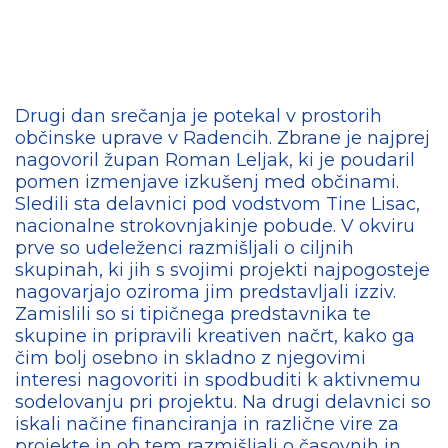
Drugi dan srečanja je potekal v prostorih
občinske uprave v Radencih. Zbrane je najprej
nagovoril župan Roman Leljak, ki je poudaril
pomen izmenjave izkušenj med občinami.
Sledili sta delavnici pod vodstvom Tine Lisac,
nacionalne strokovnjakinje pobude. V okviru
prve so udeleženci razmišljali o ciljnih
skupinah, ki jih s svojimi projekti najpogosteje
nagovarjajo oziroma jim predstavljali izziv.
Zamislili so si tipičnega predstavnika te
skupine in pripravili kreativen načrt, kako ga
čim bolj osebno in skladno z njegovimi
interesi nagovoriti in spodbuditi k aktivnemu
sodelovanju pri projektu. Na drugi delavnici so
iskali načine financiranja in različne vire za
projekte in ob tem razmišljali o časovnih in