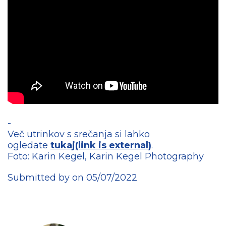
-
Več utrinkov s srečanja si lahko
ogledate
tukaj(link is external)
.
Foto: Karin Kegel, Karin Kegel Photography
Submitted by on 05/07/2022