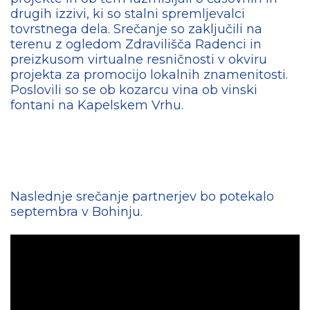
drugih izzivi, ki so stalni spremljevalci
tovrstnega dela. Srečanje so zaključili na
terenu z ogledom Zdravilišča Radenci in
preizkusom virtualne resničnosti v okviru
projekta za promocijo lokalnih znamenitosti.
Poslovili so se ob kozarcu vina ob vinski
fontani na Kapelskem Vrhu.
Naslednje srečanje partnerjev bo potekalo
septembra v Bohinju.