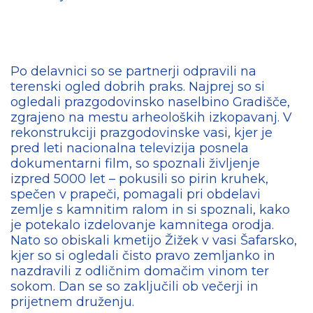
Po delavnici so se partnerji odpravili na
terenski ogled dobrih praks. Najprej so si
ogledali prazgodovinsko naselbino Gradišče,
zgrajeno na mestu arheoloških izkopavanj. V
rekonstrukciji prazgodovinske vasi, kjer je
pred leti nacionalna televizija posnela
dokumentarni film, so spoznali življenje
izpred 5000 let – pokusili so pirin kruhek,
spečen v prapeči, pomagali pri obdelavi
zemlje s kamnitim ralom in si spoznali, kako
je potekalo izdelovanje kamnitega orodja.
Nato so obiskali kmetijo Žižek v vasi Šafarsko,
kjer so si ogledali čisto pravo zemljanko in
nazdravili z odličnim domačim vinom ter
sokom. Dan se so zaključili ob večerji in
prijetnem druženju.