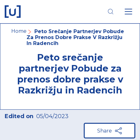
Skip
Skip
Skip
to
to
to
main
main
footer
navigation
content
navigation
Breadcrumb
Home
Peto Srečanje Partnerjev Pobude
Za Prenos Dobre Prakse V Razkrižju
In Radencih
Peto srečanje
partnerjev Pobude za
prenos dobre prakse v
Razkrižju in Radencih
Edited on
05/04/2023
Share