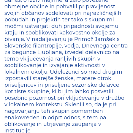
obmejne občine in pohvalil pripravljenost
svojih občanov sodelovati pri najrazličnejših
pobudah in projektih ter tako s skupnimi
močmi ustvarjati duh pripadnosti svojemu
kraju in sooblikovati kakovostno okolje za
bivanje. V nadaljevanju je Primož Jamšek s
Slovenske filantropije, vodja, Dnevnega centra
za begunce Ljubljana, izvedel delavnico na
temo vključevanja ranljivih skupin v
sooblikovanje in izvajanje aktivnosti v
lokalnem okolju. Udeleženci so med drugim
izpostavili starejše ženske, matere otrok
priseljencev in priseljene sezonske delavce
kot tiste skupine, ki bi jim lahko posvetili
posebno pozornost pri vključevanju v družbo
v lokalnem kontekstu. Sklenili so, da je pri
nagovarjanju teh skupin pomemben
enakovreden in odprt odnos, s tem pa
oblikovanje in utrjevanje zaupanja v
institucije.