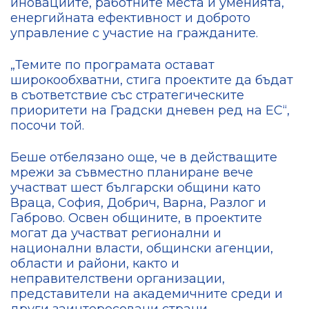
иновациите, работните места и уменията,
енергийната ефективност и доброто
управление с участие на гражданите.
„Темите по програмата остават
широкообхватни, стига проектите да бъдат
в съответствие със стратегическите
приоритети на Градски дневен ред на ЕС“,
посочи той.
Беше отбелязано още, че в действащите
мрежи за съвместно планиране вече
участват шест български общини като
Враца, София, Добрич, Варна, Разлог и
Габрово. Освен общините, в проектите
могат да участват регионални и
национални власти, общински агенции,
области и райони, както и
неправителствени организации,
представители на академичните среди и
други заинтересовани страни.