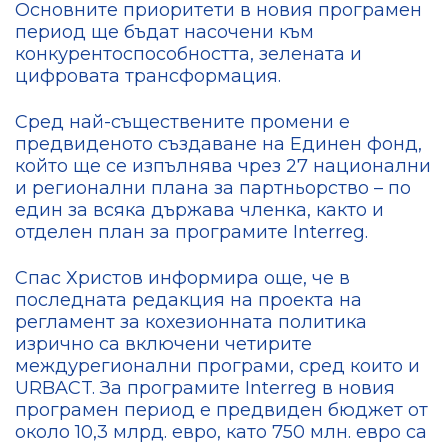
Основните приоритети в новия програмен
период ще бъдат насочени към
конкурентоспособността, зелената и
цифровата трансформация.
Сред най-съществените промени е
предвиденото създаване на Единен фонд,
който ще се изпълнява чрез 27 национални
и регионални плана за партньорство – по
един за всяка държава членка, както и
отделен план за програмите Interreg.
Спас Христов информира още, че в
последната редакция на проекта на
регламент за кохезионната политика
изрично са включени четирите
междурегионални програми, сред които и
URBACT. За програмите Interreg в новия
програмен период е предвиден бюджет от
около 10,3 млрд. евро, като 750 млн. евро са