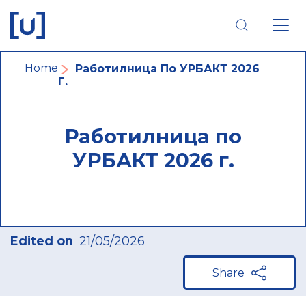
Skip
Skip
Skip
to
to
to
main
main
footer
navigation
content
navigation
Breadcrumb
Home
Работилница По УРБАКТ 2026
Г.
Работилница по
УРБАКТ 2026 г.
Edited on
21/05/2026
Share