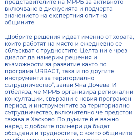
представителите на МРРБ за активното
включване в дискусията и подчерта
значението на експертния опит на
общините.
„Добрите решения идват именно от хората,
които работят на място и ежедневно се
сблъскват с трудностите. Целта ни е чрез
диалог да намерим решения и
възможности за развитие както по
програма URBACT, така и по другите
инструменти за териториално
сътрудничество“, заяви Яна Дочева. И
отбеляза, че МРРБ организира регионални
консултации, свързани с новия програмен
период и инструментите за териториално
сътрудничество, включително че предстои
такава в Хасково. По думите ѝ е важно
наред с добрите примери да бъдат
обсъдени и трудностите, с които общините
се сблъскват при изпълнението на