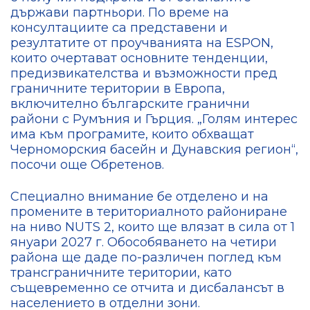
държави партньори. По време на
консултациите са представени и
резултатите от проучванията на ESPON,
които очертават основните тенденции,
предизвикателства и възможности пред
граничните територии в Европа,
включително българските гранични
райони с Румъния и Гърция. „Голям интерес
има към програмите, които обхващат
Черноморския басейн и Дунавския регион“,
посочи още Обретенов.
Специално внимание бе отделено и на
промените в териториалното райониране
на ниво NUTS 2, които ще влязат в сила от 1
януари 2027 г. Обособяването на четири
района ще даде по-различен поглед към
трансграничните територии, като
същевременно се отчита и дисбалансът в
населението в отделни зони.