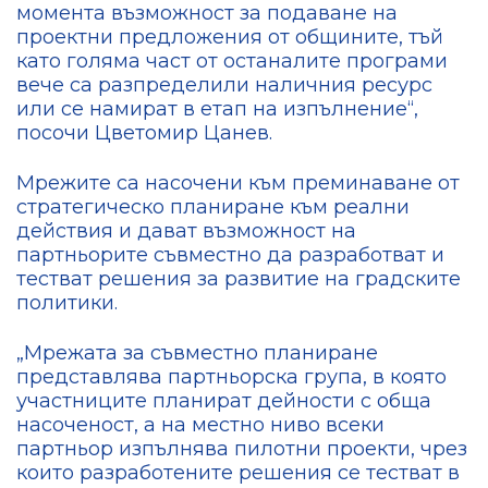
момента възможност за подаване на
проектни предложения от общините, тъй
като голяма част от останалите програми
вече са разпределили наличния ресурс
или се намират в етап на изпълнение“,
посочи Цветомир Цанев.
Мрежите са насочени към преминаване от
стратегическо планиране към реални
действия и дават възможност на
партньорите съвместно да разработват и
тестват решения за развитие на градските
политики.
„Мрежата за съвместно планиране
представлява партньорска група, в която
участниците планират дейности с обща
насоченост, а на местно ниво всеки
партньор изпълнява пилотни проекти, чрез
които разработените решения се тестват в