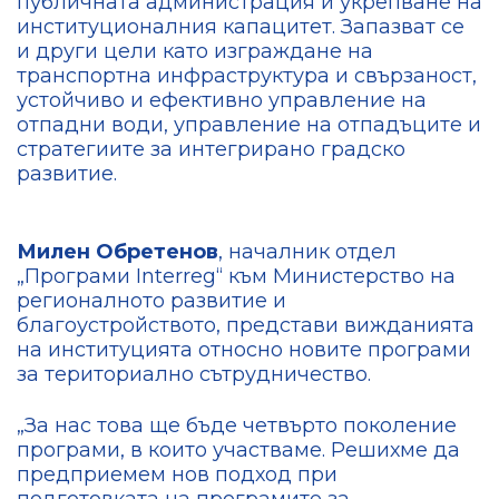
публичната администрация и укрепване на
институционалния капацитет. Запазват се
и други цели като изграждане на
транспортна инфраструктура и свързаност,
устойчиво и ефективно управление на
отпадни води, управление на отпадъците и
стратегиите за интегрирано градско
развитие.
Милен Обретенов
, началник отдел
„Програми Interreg“ към Министерство на
регионалното развитие и
благоустройството, представи вижданията
на институцията относно новите програми
за териториално сътрудничество.
„За нас това ще бъде четвърто поколение
програми, в които участваме. Решихме да
предприемем нов подход при
подготовката на програмите за