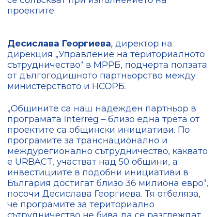
проектите.
Десислава Георгиева
, директор на
дирекция „Управление на териториалното
сътрудничество“ в МРРБ, подчерта ползата
от дългогодишното партньорство между
министерството и НСОРБ.
„Общините са наш надежден партньор в
програмата Interreg – близо една трета от
проектите са общински инициативи. По
програмите за транснационално и
междурегионално сътрудничество, каквато
е URBACT, участват над 50 общини, а
инвестициите в подобни инициативи в
България достигат близо 36 милиона евро“,
посочи Десислава Георгиева. Тя отбеляза,
че програмите за териториално
сътрудничество не бива да се разглеждат