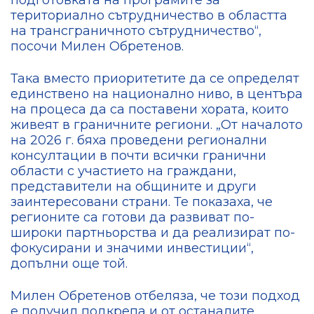
териториално сътрудничество в областта
на трансграничното сътрудничество“,
посочи Милен Обретенов.
Така вместо приоритетите да се определят
единствено на национално ниво, в центъра
на процеса да са поставени хората, които
живеят в граничните региони. „От началото
на 2026 г. бяха проведени регионални
консултации в почти всички гранични
области с участието на граждани,
представители на общините и други
заинтересовани страни. Те показаха, че
регионите са готови да развиват по-
широки партньорства и да реализират по-
фокусирани и значими инвестиции“,
допълни още той.
Милен Обретенов отбеляза, че този подход
е получил подкрепа и от останалите