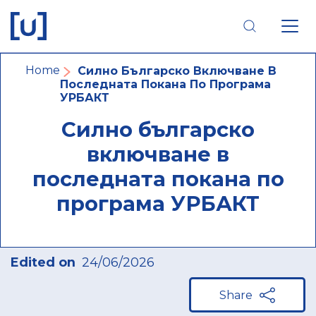
Skip
Skip
Skip
to
to
to
main
main
footer
navigation
content
navigation
Breadcrumb
Home
Силно Българско Включване В
Последната Покана По Програма
УРБАКТ
Силно българско
включване в
последната покана по
програма УРБАКТ
Edited on
24/06/2026
Share