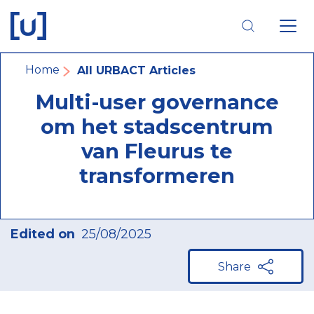
Skip
Skip
Skip
to
to
to
main
main
footer
navigation
content
navigation
Breadcrumb
Home
All URBACT Articles
Multi-user governance
om het stadscentrum
van Fleurus te
transformeren
Edited on
25/08/2025
Share