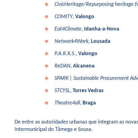
CivicHeritage/Repurposing heritage fo
COMITY
,
Valongo
Eat4Climate
,
Idanha-a-Nova
Network4Work
,
Lousada
P.A.R.K.S.
,
Valongo
ReDAN
,
Alcanena
SPAR
Κ
| Sustainable Procurement Adv
STCYSL
,
Torres Vedras
Theatre4all
,
Braga
De entre as autoridades urbanas que integram as nova
Intermunicipal do Tâmega e Sousa.