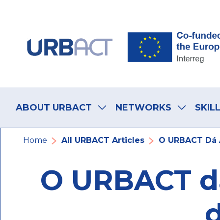
Skip
Skip
Skip
to
to
to
main
main
footer
navigation
content
navigation
Main
navigation
ABOUT URBACT
NETWORKS
SKIL
Breadcrumb
Home
All URBACT Articles
O URBACT Dá A
O URBACT dá
d