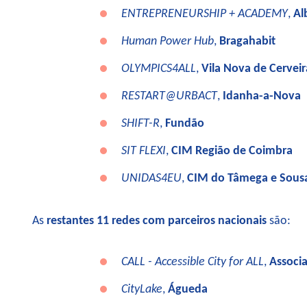
ENTREPRENEURSHIP + ACADEMY
,
Al
Human Power Hub
,
Bragahabit
OLYMPICS4ALL
,
Vila Nova de Cerveir
RESTART@URBACT
,
Idanha-a-Nova
SHIFT-R
,
Fundão
SIT FLEXI
,
CIM Região de Coimbra
UNIDAS4EU
,
CIM do Tâmega e Sous
As
restantes 11 redes com parceiros nacionais
são:
CALL - Accessible City for ALL
,
Associa
CityLake
,
Águeda