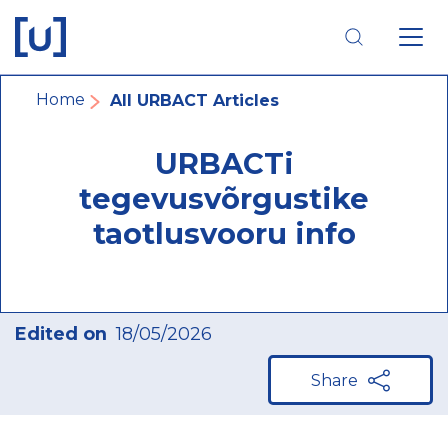
Skip
Skip
Skip
to
to
to
main
main
footer
navigation
content
navigation
Breadcrumb
Home
All URBACT Articles
URBACTi
tegevusvõrgustike
taotlusvooru info
Edited on
18/05/2026
Share