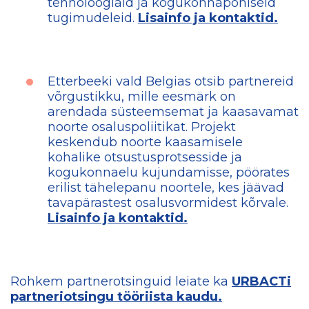
tehnoloogiaid ja kogukonnapõhiseid
tugimudeleid.
Lisainfo ja kontaktid.
Etterbeeki vald Belgias otsib partnereid
võrgustikku, mille eesmärk on
arendada süsteemsemat ja kaasavamat
noorte osaluspoliitikat. Projekt
keskendub noorte kaasamisele
kohalike otsustusprotsesside ja
kogukonnaelu kujundamisse, pöörates
erilist tähelepanu noortele, kes jäävad
tavapärastest osalusvormidest kõrvale.
Lisainfo ja kontaktid.
Rohkem partnerotsinguid leiate ka
URBACTi
partneriotsingu tööriista kaudu.