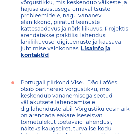
võrgustikku, mis keskendub väikeste ja
hajusa asustusega omavalitsuste
probleemidele, nagu vananev
elanikkond, piiratud teenuste
kättesaadavus ja nõrk liikuvus. Projektis
arendatakse praktilisi lahendusi
lähiliikuvuse, digiteenuste ja kaasava
juhtimise valdkonnas.
Lisainfo ja
kontaktid
.
Portugali piirkond Viseu Dão Lafões
otsib partnereid võrgustikku, mis
keskendub vananemisega seotud
väljakutsete lahendamisele
digilahenduste abil. Võrgustiku eesmärk
on arendada eakate iseseisvat
toimetulekut toetavaid lahendusi,
näiteks kaugseiret, turvalise kodu