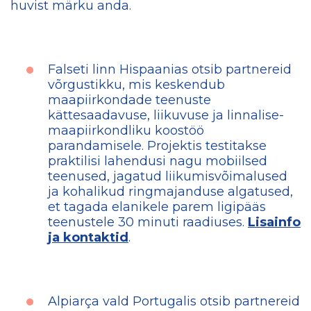
huvist märku anda.
Falseti linn Hispaanias otsib partnereid
võrgustikku, mis keskendub
maapiirkondade teenuste
kättesaadavuse, liikuvuse ja linnalise-
maapiirkondliku koostöö
parandamisele. Projektis testitakse
praktilisi lahendusi nagu mobiilsed
teenused, jagatud liikumisvõimalused
ja kohalikud ringmajanduse algatused,
et tagada elanikele parem ligipääs
teenustele 30 minuti raadiuses.
Lisainfo
ja kontaktid
.
Alpiarça vald Portugalis otsib partnereid