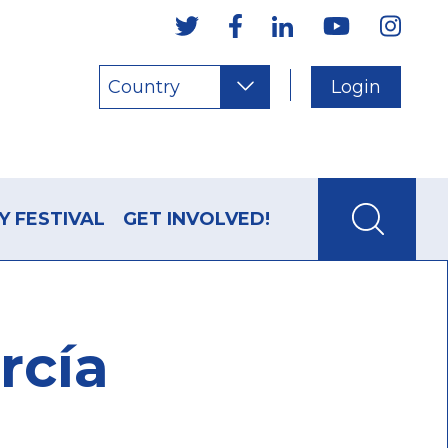
Country
Login
Y FESTIVAL
GET INVOLVED!
rcía