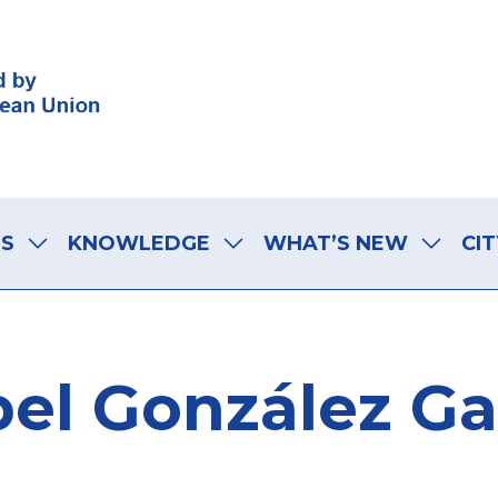
LS
KNOWLEDGE
WHAT’S NEW
CIT
bel González Ga