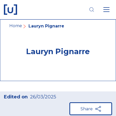
Skip
Skip
Skip
to
to
to
main
main
footer
navigation
content
navigation
Breadcrumb
Home
Lauryn Pignarre
Lauryn Pignarre
Edited on
26/03/2025
Share