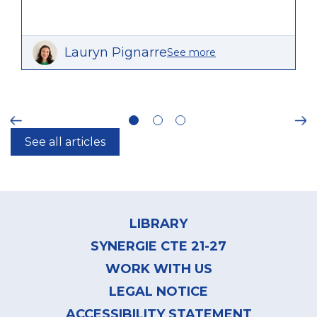
Lauryn Pignarre
See more
ious
Ne
See all articles
Footer
menu
LIBRARY
SYNERGIE CTE 21-27
WORK WITH US
LEGAL NOTICE
ACCESSIBILITY STATEMENT