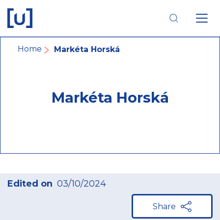
Skip
Skip
Skip
to
to
to
main
main
footer
navigation
content
navigation
Breadcrumb
Home
Markéta Horská
Markéta Horská
Edited on
03/10/2024
Share