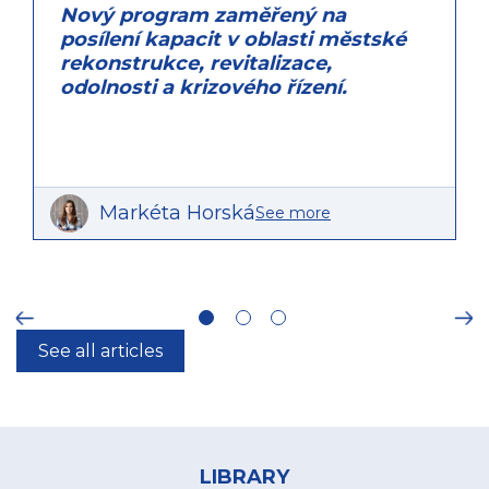
Nový program zaměřený na
posílení kapacit v oblasti městské
rekonstrukce, revitalizace,
odolnosti a krizového řízení.
Markéta Horská
See more
ious
Ne
See all articles
Footer
menu
LIBRARY