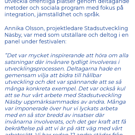
utveckla offentliga platser genom deltagande
metoder och sociala program med fokus på
integration, jämställdhet och språk.
Annika Olsson, projektledare Stadsutveckling
Näsby, var med som utställare och deltog i en
panel under festivalen:
”Det var mycket inspirerande att höra om alla
satsningar där invånare tydligt involveras i
utvecklingsprocessen. Deltagarna hade en
gemensam vilja att bidra till hållbar
utveckling och det var spännande att se så
många konkreta exempel. Det var också kul
att se hur vårt arbete med Stadsutveckling
Näsby uppmärksammades av andra. Många
var imponerade över hur vi lyckats arbeta
med en så stor bredd av insatser där
invånarna involverats, och det ger kraft att få
bekräftelse på att vi är på rätt väg med vårt
arbetssätt. Vi har redan 12 andra städer från