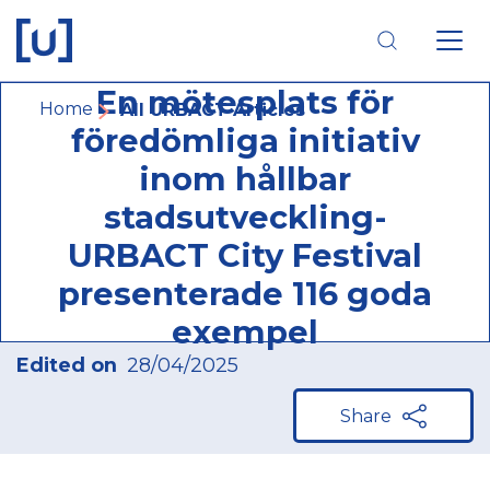
Skip
Skip
Skip
to
to
to
main
main
footer
navigation
content
navigation
En mötesplats för
Breadcrumb
Home
All URBACT Articles
föredömliga initiativ
inom hållbar
stadsutveckling-
URBACT City Festival
presenterade 116 goda
exempel
Edited on
28/04/2025
Share