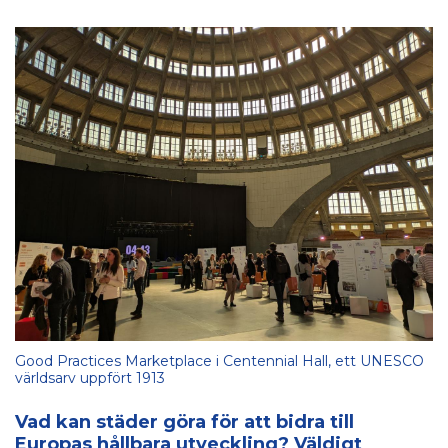
Good Practices Marketplace i Centennial Hall, ett UNESCO
världsarv uppfört 1913
Vad kan städer göra för att bidra till
Europas hållbara utveckling? Väldigt