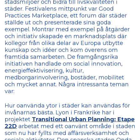
stadsmiljöer och bidra till livskvaliteten i
städer. Festivalens mittpunkt var Good
Practices Marketplace, ett forum där städer
ställde ut och presenterade sina goda
exempel. Montrar med exempel på åtgärder
och initiativ skapade en marknadsplats där
kollegor från olika delar av Europa utbytte
kunskap och idéer och kom överens om
framtida samarbeten. De framgångsrika
initiativen handlade om social innovation,
energieffektivisering, kultur,
medborgarinvolvering, bostäder, mobilitet
och mycket annat. Några intressanta teman
var:
Hur oanvända ytor i städer kan användas för
invånarnas bästa. Lyon i Frankrike har i
projektet
Transitional Urban Planning: Etape
22D
arbetat med ett oanvänt område i staden
som nu har fyllts med affärsverksamhet och
sociala aktiviteter. Den spanska staden Onda