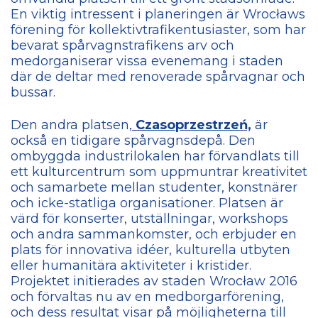
En viktig intressent i planeringen är Wrocławs
förening för kollektivtrafikentusiaster, som har
bevarat spårvagnstrafikens arv och
medorganiserar vissa evenemang i staden
där de deltar med renoverade spårvagnar och
bussar.
Den andra platsen,
Czasoprzestrzeń,
är
också en tidigare spårvagnsdepå. Den
ombyggda industrilokalen har förvandlats till
ett kulturcentrum som uppmuntrar kreativitet
och samarbete mellan studenter, konstnärer
och icke-statliga organisationer. Platsen är
värd för konserter, utställningar, workshops
och andra sammankomster, och erbjuder en
plats för innovativa idéer, kulturella utbyten
eller humanitära aktiviteter i kristider.
Projektet initierades av staden Wrocław 2016
och förvaltas nu av en medborgarförening,
och dess resultat visar på möjligheterna till