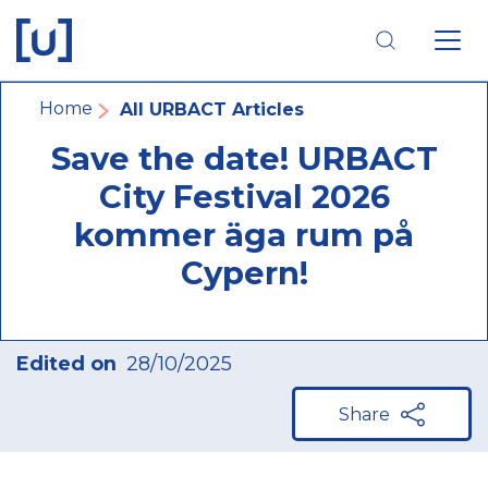
Skip
Skip
Skip
to
to
to
main
main
footer
navigation
content
navigation
Breadcrumb
Home
All URBACT Articles
Save the date! URBACT
City Festival 2026
kommer äga rum på
Cypern!
Edited on
28/10/2025
Share