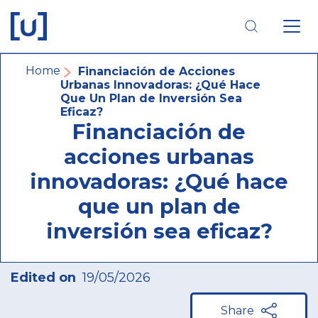
Skip
Skip
Skip
to
to
to
main
main
footer
navigation
content
navigation
Breadcrumb
Home
Financiación de Acciones
Urbanas Innovadoras: ¿Qué Hace
Que Un Plan de Inversión Sea
Eficaz?
Financiación de
acciones urbanas
innovadoras: ¿Qué hace
que un plan de
inversión sea eficaz?
Edited on
19/05/2026
Share