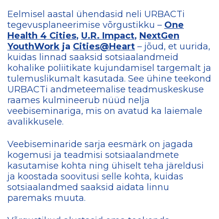
Eelmisel aastal ühendasid neli URBACTi
tegevusplaneerimise võrgustikku –
One
Health 4 Cities
,
U.R. Impact
,
NextGen
YouthWork
ja
Cities@Heart
– jõud, et uurida,
kuidas linnad saaksid sotsiaalandmeid
kohalike poliitikate kujundamisel targemalt ja
tulemuslikumalt kasutada. See ühine teekond
URBACTi andmeteemalise teadmuskeskuse
raames kulmineerub nüüd nelja
veebiseminariga, mis on avatud ka laiemale
avalikkusele.
Veebiseminaride sarja eesmärk on jagada
kogemusi ja teadmisi sotsiaalandmete
kasutamise kohta ning ühiselt teha järeldusi
ja koostada soovitusi selle kohta, kuidas
sotsiaalandmed saaksid aidata linnu
paremaks muuta.