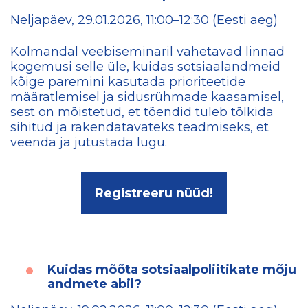
Neljapäev, 29.01.2026, 11:00–12:30 (Eesti aeg)
Kolmandal veebiseminaril vahetavad linnad
kogemusi selle üle, kuidas sotsiaalandmeid
kõige paremini kasutada prioriteetide
määratlemisel ja sidusrühmade kaasamisel,
sest on mõistetud, et tõendid tuleb tõlkida
sihitud ja rakendatavateks teadmiseks, et
veenda ja jutustada lugu.
Registreeru nüüd!
Kuidas mõõta sotsiaalpoliitikate mõju
andmete abil?