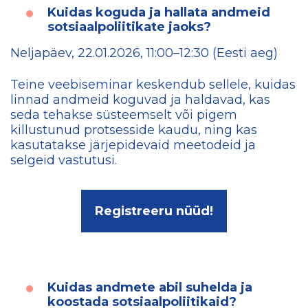
Kuidas koguda ja hallata andmeid
sotsiaalpoliitikate jaoks?
Neljapäev, 22.01.2026, 11:00–12:30 (Eesti aeg)
Teine veebiseminar keskendub sellele, kuidas
linnad andmeid koguvad ja haldavad, kas
seda tehakse süsteemselt või pigem
killustunud protsesside kaudu, ning kas
kasutatakse järjepidevaid meetodeid ja
selgeid vastutusi.
Registreeru nüüd!
Kuidas andmete abil suhelda ja
koostada sotsiaalpoliitikaid?