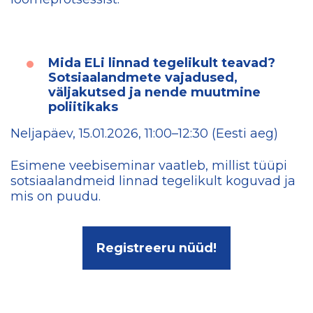
Mida ELi linnad tegelikult teavad?
Sotsiaalandmete vajadused,
väljakutsed ja nende muutmine
poliitikaks
Neljapäev, 15.01.2026, 11:00–12:30 (Eesti aeg)
Esimene veebiseminar vaatleb, millist tüüpi
sotsiaalandmeid linnad tegelikult koguvad ja
mis on puudu.
Registreeru nüüd!