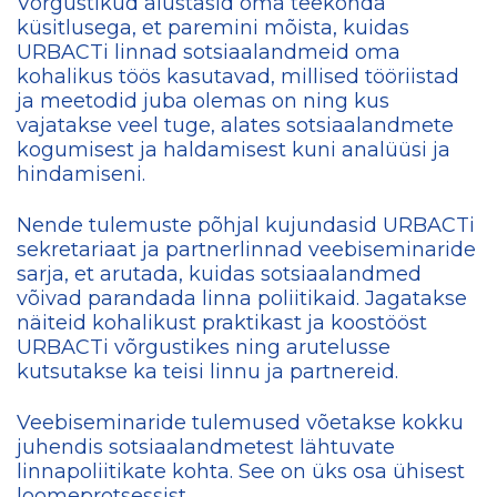
Võrgustikud alustasid oma teekonda
küsitlusega, et paremini mõista, kuidas
URBACTi linnad sotsiaalandmeid oma
kohalikus töös kasutavad, millised tööriistad
ja meetodid juba olemas on ning kus
vajatakse veel tuge, alates sotsiaalandmete
kogumisest ja haldamisest kuni analüüsi ja
hindamiseni.
Nende tulemuste põhjal kujundasid URBACTi
sekretariaat ja partnerlinnad veebiseminaride
sarja, et arutada, kuidas sotsiaalandmed
võivad parandada linna poliitikaid. Jagatakse
näiteid kohalikust praktikast ja koostööst
URBACTi võrgustikes ning arutelusse
kutsutakse ka teisi linnu ja partnereid.
Veebiseminaride tulemused võetakse kokku
juhendis sotsiaalandmetest lähtuvate
linnapoliitikate kohta. See on üks osa ühisest
loomeprotsessist.