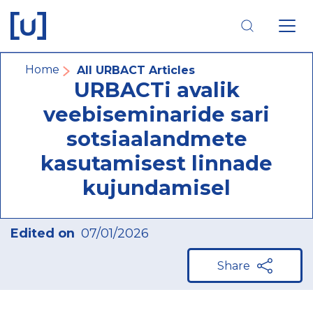
Skip
Skip
Skip
to
to
to
main
main
footer
navigation
content
navigation
Breadcrumb
Home
All URBACT Articles
URBACTi avalik
veebiseminaride sari
sotsiaalandmete
kasutamisest linnade
kujundamisel
Edited on
07/01/2026
Share