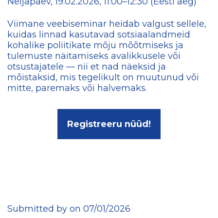
Neljapäev, 19.02.2026, 11:00–12:30 (Eesti aeg)
Viimane veebiseminar heidab valgust sellele,
kuidas linnad kasutavad sotsiaalandmeid
kohalike poliitikate mõju mõõtmiseks ja
tulemuste näitamiseks avalikkusele või
otsustajatele — nii et nad näeksid ja
mõistaksid, mis tegelikult on muutunud või
mitte, paremaks või halvemaks.
Registreeru nüüd!
Submitted by on 07/01/2026