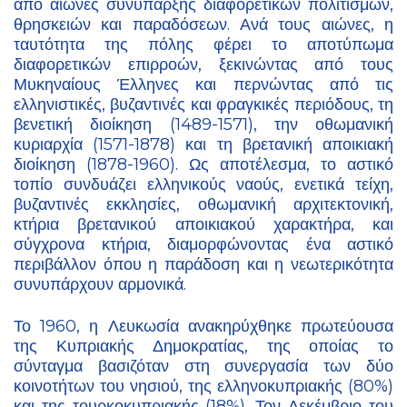
από αιώνες συνύπαρξης διαφορετικών πολιτισμών,
θρησκειών και παραδόσεων. Ανά τους αιώνες, η
ταυτότητα της πόλης φέρει το αποτύπωμα
διαφορετικών επιρροών, ξεκινώντας από τους
Μυκηναίους Έλληνες και περνώντας από τις
ελληνιστικές, βυζαντινές και φραγκικές περιόδους, τη
βενετική διοίκηση (1489-1571), την οθωμανική
κυριαρχία (1571-1878) και τη βρετανική αποικιακή
διοίκηση (1878-1960). Ως αποτέλεσμα, το αστικό
τοπίο συνδυάζει ελληνικούς ναούς, ενετικά τείχη,
βυζαντινές εκκλησίες, οθωμανική αρχιτεκτονική,
κτήρια βρετανικού αποικιακού χαρακτήρα, και
σύγχρονα κτήρια, διαμορφώνοντας ένα αστικό
περιβάλλον όπου η παράδοση και η νεωτερικότητα
συνυπάρχουν αρμονικά.
Το 1960, η Λευκωσία ανακηρύχθηκε πρωτεύουσα
της Κυπριακής Δημοκρατίας, της οποίας το
σύνταγμα βασιζόταν στη συνεργασία των δύο
κοινοτήτων του νησιού, της ελληνοκυπριακής (80%)
και της τουρκοκυπριακής (18%). Τον Δεκέμβριο του