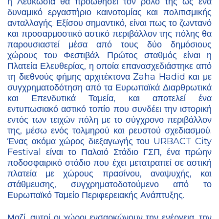
η Λευκωσία θα προωθήσει τον ρόλο της ως ένα
δυναμικό εργαστήριο καινοτομίας και πολιτισμικής
ανταλλαγής. Εξίσου σημαντικό, είναι πως το ζωντανό
και προσαρμοστικό αστικό περιβάλλον της πόλης θα
παρουσιαστεί μέσα από τους δύο δημόσιους
χώρους του Φεστιβάλ. Πρώτος σταθμός είναι η
Πλατεία Ελευθερίας, η οποία επανασχεδιάστηκε από
τη διεθνούς φήμης αρχιτέκτονα Zaha Hadid και με
συγχρηματοδότηση από τα Ευρωπαϊκά Διαρθρωτικά
και Επενδυτικά Ταμεία, και αποτελεί ένα
εντυπωσιακό αστικό τοπίο που συνδέει την ιστορική
εντός των τειχών πόλη με το σύγχρονο περιβάλλον
της, μέσω ενός τολμηρού και ρευστού σχεδιασμού.
Ένας ακόμα χώρος διεξαγωγής του URBACT City
Festival είναι το Παλαιό Στάδιο ΓΣΠ, ένα πρώην
ποδοσφαιρικό στάδιο που έχει μετατραπεί σε αστική
πλατεία με χώρους πρασίνου, αναψυχής, και
στάθμευσης, συγχρηματοδοτούμενο από το
Ευρωπαϊκό Ταμείο Περιφερειακής Ανάπτυξης.
Μαζί, αυτοί οι χώροι ενσαρκώνουν την ενέργεια, την