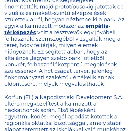
tematikus mentorok segítségével
finomították, majd prototípusokig jutottak el:
vizuális és makett-szintű elképzelések
születtek arról, hogyan nézhetne ki a park. Az
egyik alkalmazott módszer az
empátia-
térképezés
volt: a résztvevők egy jövőbeli
felhasználó szemszögéből vizsgálták meg a
teret, hogy feltárják, milyen elemek
hiányoznak. Ez segített abban, hogy az
általános „legyen szebb park” ötletből
konkrét, felhasználóközpontú megoldások
szülessenek. A hét csapat terveit jelenleg
önkormányzati szakértők értékelik annak
eldöntésére, melyek megvalósíthatók.
Korfun (EL) a Kapodistriaki Development S.A.
eltérő megközelítést alkalmazott a
hackathonok során. Első lépésként
együttműködési megállapodást kötöttek a
regionális oktatási bizottsággal, amely stabil
alapot teremtett az iskolákkal való munkához.