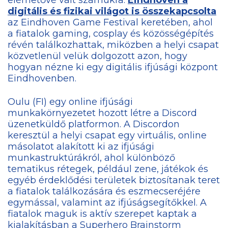
elérhetővé vált számukra.
Eindhoven a
digitális és fizikai világot is összekapcsolta
az Eindhoven Game Festival keretében, ahol
a fiatalok gaming, cosplay és közösségépítés
révén találkozhattak, miközben a helyi csapat
közvetlenül velük dolgozott azon, hogy
hogyan nézne ki egy digitális ifjúsági központ
Eindhovenben.
Oulu (FI) egy online ifjúsági
munkakörnyezetet hozott létre a Discord
üzenetküldő platformon. A Discordon
keresztül a helyi csapat egy virtuális, online
másolatot alakított ki az ifjúsági
munkastruktúrákról, ahol különböző
tematikus rétegek, például zene, játékok és
egyéb érdeklődési területek biztosítanak teret
a fiatalok találkozására és eszmecseréjére
egymással, valamint az ifjúságsegítőkkel. A
fiatalok maguk is aktív szerepet kaptak a
kialakításban a Superhero Brainstorm