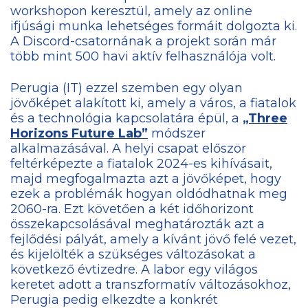
workshopon keresztül, amely az online
ifjúsági munka lehetséges formáit dolgozta ki.
A Discord-csatornának a projekt során már
több mint 500 havi aktív felhasználója volt.
Perugia (IT) ezzel szemben egy olyan
jövőképet alakított ki, amely a város, a fiatalok
és a technológia kapcsolatára épül, a
„Three
Horizons Future Lab”
módszer
alkalmazásával. A helyi csapat először
feltérképezte a fiatalok 2024-es kihívásait,
majd megfogalmazta azt a jövőképet, hogy
ezek a problémák hogyan oldódhatnak meg
2060-ra. Ezt követően a két időhorizont
összekapcsolásával meghatározták azt a
fejlődési pályát, amely a kívánt jövő felé vezet,
és kijelölték a szükséges változásokat a
következő évtizedre. A labor egy világos
keretet adott a transzformatív változásokhoz,
Perugia pedig elkezdte a konkrét