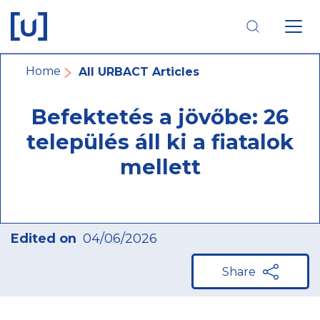
Skip
Skip
Skip
to
to
to
main
main
footer
navigation
content
navigation
Breadcrumb
Home
All URBACT Articles
Befektetés a jövőbe: 26
település áll ki a fiatalok
mellett
Edited on
04/06/2026
Share