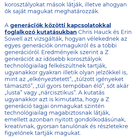
korosztályokat mások látják, illetve ahogyan
ők saját magukat meghatározzák.
A
generációk közötti kapcsolatokkal
foglalkozó kutatásukban
Chris Hauck és Erin
Sowell azt vizsgálták, hogyan vélekednek az
egyes generációk önmagukról és a többi
generációról. Eredményeik szerint a Z
generációt az idősebb korosztályok
technológiailag felkészültnek tartják,
ugyanakkor gyakran illetik olyan jelzőkkel is,
mint az „elkényeztetett”, „túlzott igényeket
támasztó”, „túl gyors tempóban élő”, sőt akár
„lusta” vagy „nárcisztikus”. A kutatás
ugyanakkor azt is kimutatta, hogy a Z
generáció tagjai önmagukat szintén
technológiailag magabiztosnak látják,
emellett azonban nyitott gondolkodásúnak,
kreatívnak, gyorsan tanulónak és részletekre
figyelőnek tartják magukat.