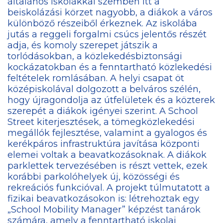
általános iskolákkal szemben itt a
beiskolázási körzet nagyobb, a diákok a város
különböző részeiből érkeznek. Az iskolába
jutás a reggeli forgalmi csúcs jelentős részét
adja, és komoly szerepet játszik a
torlódásokban, a közlekedésbiztonsági
kockázatokban és a fenntartható közlekedési
feltételek romlásában. A helyi csapat öt
középiskolával dolgozott a belváros szélén,
hogy újragondolja az útfelületek és a közterek
szerepét a diákok igényei szerint. A School
Street kiterjesztések, a tömegközlekedési
megállók fejlesztése, valamint a gyalogos és
kerékpáros infrastruktúra javítása központi
elemei voltak a beavatkozásoknak. A diákok
parklettek tervezésében is részt vettek, ezek
korábbi parkolóhelyek új, közösségi és
rekreációs funkcióval. A projekt túlmutatott a
fizikai beavatkozásokon is: létrehoztak egy
„School Mobility Manager” képzést tanárok
számára, amely a fenntartható iskolai