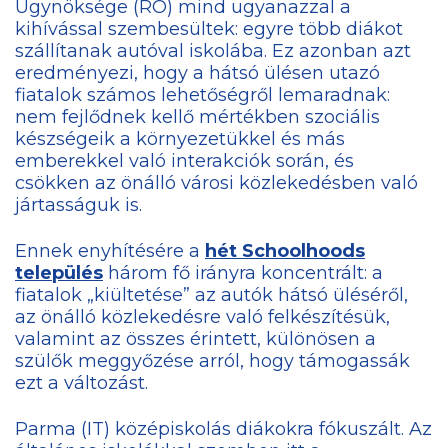
Ügynöksége (RO) mind ugyanazzal a
kihívással szembesültek: egyre több diákot
szállítanak autóval iskolába. Ez azonban azt
eredményezi, hogy a hátsó ülésen utazó
fiatalok számos lehetőségről lemaradnak:
nem fejlődnek kellő mértékben szociális
készségeik a környezetükkel és más
emberekkel való interakciók során, és
csökken az önálló városi közlekedésben való
jártasságuk is.
Ennek enyhítésére a
hét Schoolhoods
település
három fő irányra koncentrált: a
fiatalok „kiültetése” az autók hátsó üléséről,
az önálló közlekedésre való felkészítésük,
valamint az összes érintett, különösen a
szülők meggyőzése arról, hogy támogassák
ezt a változást.
Parma (IT) középiskolás diákokra fókuszált. Az