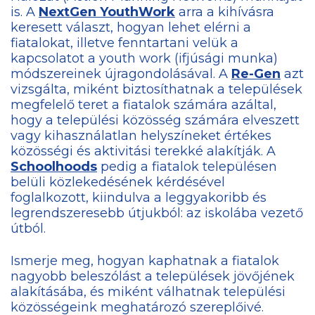
is. A
NextGen YouthWork
arra a kihívásra
keresett választ, hogyan lehet elérni a
fiatalokat, illetve fenntartani velük a
kapcsolatot a youth work (ifjúsági munka)
módszereinek újragondolásával. A
Re-Gen
azt
vizsgálta, miként biztosíthatnak a települések
megfelelő teret a fiatalok számára azáltal,
hogy a települési közösség számára elveszett
vagy kihasználatlan helyszíneket értékes
közösségi és aktivitási terekké alakítják. A
Schoolhoods
pedig a fiatalok településen
belüli közlekedésének kérdésével
foglalkozott, kiindulva a leggyakoribb és
legrendszeresebb útjukból: az iskolába vezető
útból.
Ismerje meg, hogyan kaphatnak a fiatalok
nagyobb beleszólást a települések jövőjének
alakításába, és miként válhatnak települési
közösségeink meghatározó szereplőivé.