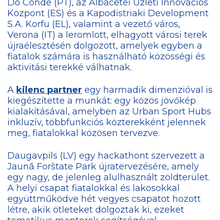
Do Conde (PT), az Albacetei Üzleti Innovációs
Központ (ES) és a Kapodistriaki Development
S.A. Korfu (EL), valamint a vezető város,
Verona (IT) a leromlott, elhagyott városi terek
újraélesztésén dolgozott, amelyek egyben a
fiatalok számára is használható közösségi és
aktivitási terekké válhatnak.
A
kilenc partner
egy harmadik dimenzióval is
kiegészítette a munkát: egy közös jövőkép
kialakításával, amelyben az Urban Sport Hubs
inkluzív, többfunkciós közterekként jelennek
meg, fiatalokkal közösen tervezve.
Daugavpils (LV) egy hackathont szervezett a
Jaunā Forštate Park újratervezésére, amely
egy nagy, de jelenleg alulhasznált zöldterület.
A helyi csapat fiatalokkal és lakosokkal
együttműködve hét vegyes csapatot hozott
létre, akik ötleteket dolgoztak ki, ezeket