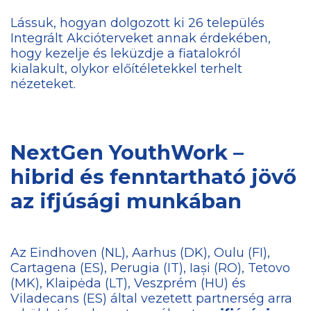
Lássuk, hogyan dolgozott ki 26 település
Integrált Akcióterveket annak érdekében,
hogy kezelje és leküzdje a fiatalokról
kialakult, olykor előítéletekkel terhelt
nézeteket.
NextGen YouthWork –
hibrid és fenntartható jövő
az ifjúsági munkában
Az Eindhoven (NL), Aarhus (DK), Oulu (FI),
Cartagena (ES), Perugia (IT), Iași (RO), Tetovo
(MK), Klaipėda (LT), Veszprém (HU) és
Viladecans (ES) által vezetett partnerség arra