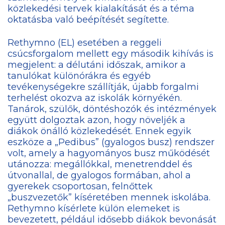
közlekedési tervek kialakítását és a téma
oktatásba való beépítését segítette.
Rethymno (EL) esetében a reggeli
csúcsforgalom mellett egy második kihívás is
megjelent: a délutáni időszak, amikor a
tanulókat különórákra és egyéb
tevékenységekre szállítják, újabb forgalmi
terhelést okozva az iskolák környékén.
Tanárok, szülők, döntéshozók és intézmények
együtt dolgoztak azon, hogy növeljék a
diákok önálló közlekedését. Ennek egyik
eszköze a „Pedibus” (gyalogos busz) rendszer
volt, amely a hagyományos busz működését
utánozza: megállókkal, menetrenddel és
útvonallal, de gyalogos formában, ahol a
gyerekek csoportosan, felnőttek
„buszvezetők” kíséretében mennek iskolába.
Rethymno kísérlete külön elemeket is
bevezetett, például idősebb diákok bevonását