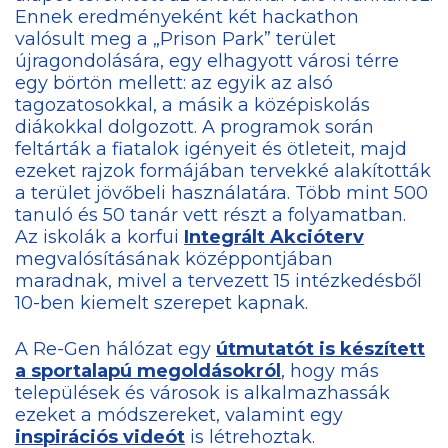
Ennek eredményeként két hackathon
valósult meg a „Prison Park” terület
újragondolására, egy elhagyott városi térre
egy börtön mellett: az egyik az alsó
tagozatosokkal, a másik a középiskolás
diákokkal dolgozott. A programok során
feltárták a fiatalok igényeit és ötleteit, majd
ezeket rajzok formájában tervekké alakították
a terület jövőbeli használatára. Több mint 500
tanuló és 50 tanár vett részt a folyamatban.
Az iskolák a korfui
Integrált Akcióterv
megvalósításának középpontjában
maradnak, mivel a tervezett 15 intézkedésből
10-ben kiemelt szerepet kapnak.
A Re-Gen hálózat egy
útmutatót is készített
a sportalapú megoldásokról
, hogy más
települések és városok is alkalmazhassák
ezeket a módszereket, valamint egy
inspirációs videót
is létrehoztak.