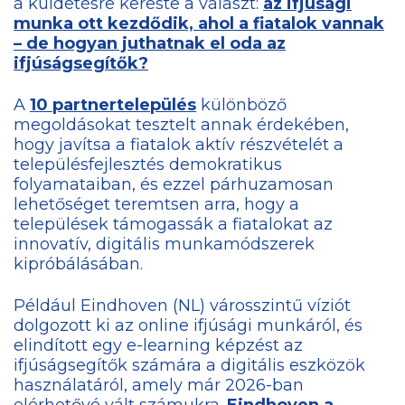
a küldetésre kereste a választ:
az ifjúsági
munka ott kezdődik, ahol a fiatalok vannak
– de hogyan juthatnak el oda az
ifjúságsegítők?
A
10 partnertelepülés
különböző
megoldásokat tesztelt annak érdekében,
hogy javítsa a fiatalok aktív részvételét a
településfejlesztés demokratikus
folyamataiban, és ezzel párhuzamosan
lehetőséget teremtsen arra, hogy a
települések támogassák a fiatalokat az
innovatív, digitális munkamódszerek
kipróbálásában.
Például Eindhoven (NL) városszintű víziót
dolgozott ki az online ifjúsági munkáról, és
elindított egy e-learning képzést az
ifjúságsegítők számára a digitális eszközök
használatáról, amely már 2026-ban