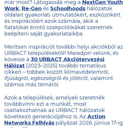
már most? Látogassák meg a
NextGen Youth
Work
,
Re-Gen
és
Schoolhoods
hálózatok
oldalait gyakorlati útmutatókért, eszközökért
és inspirációért azok számára, akik a
fiatalokat érintő szakpolitikákat szeretnék
beépíteni saját gyakorlataikba.
Merítsen inspirációt további helyi akciókból az
URBACT településektől! Maradjon velünk, és
kövesse a
30 URBACT Akciótervezési
Hálózat
(2023–2025) további tematikus
cikkeit – többek között klímavédelemről,
ifjúságról, egészségről és jólétről, valamint
számos más témáról.
Azok a települések, amelyek szeretnék
továbbvinni ezt a munkát, most
csatlakozhatnak az URBACT hálózatok
következő generációjához is. Az
Action
Networks Felhívás
pályázat 2026. június 17-ig