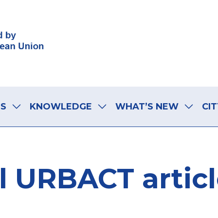
LS
KNOWLEDGE
WHAT’S NEW
CIT
l URBACT artic