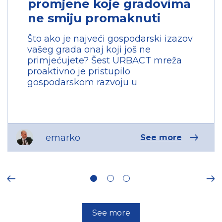
promjene koje gradovima
503, 1559, 1748,
1749, 1750, 1536,
ne smiju promaknuti
1736, 233
1559
Što ako je najveći gospodarski izazov
Dubrovnik
Development
vašeg grada onaj koji još ne
Agency
primjećujete? Šest URBACT mreža
42.642655417484
,
proaktivno je pristupilo
18.104267209454
gospodarskom razvoju u
Croatia
6259
REinventing
Culture in Urban
Places
emarko
See more
Ongoing
Innovation
Transfer Network
917, 154, 217, 1559,
ous
1712, 1713
Ne
1559
Dubrovnik
Development
See more
Agency