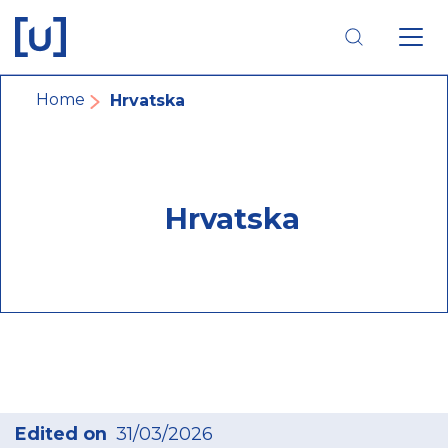
Skip
Skip
Skip
to
to
to
main
main
footer
navigation
content
navigation
Fil
Home
Hrvatska
d'Ariane
Hrvatska
Edited on
31/03/2026