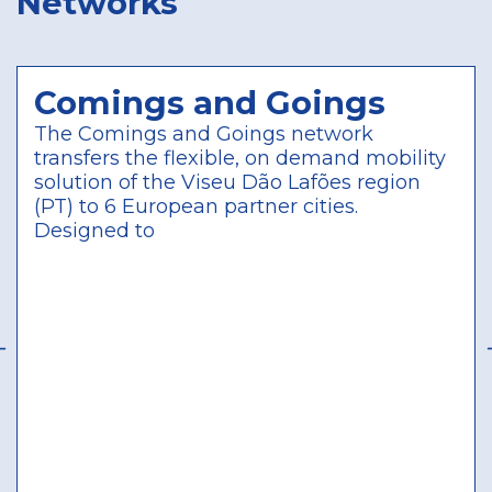
Networks
238, 879, 628,
1576, 1553
1559
Dubrovnik
Development
Comings and Goings
Agency
42.642655417484
,
The Comings and Goings network
18.104267209454
transfers the flexible, on demand mobility
Croatia
solution of the Viseu Dão Lafões region
(PT) to 6 European partner cities.
4670
Designed to
Re-Gen
Ongoing
Action Planning
Network
1616, 1617, 320,
1618, 1551, 1541,
327, 599, 1619
1541
Pula
44.870039
,
13.844367
Croatia