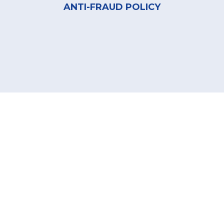
ANTI-FRAUD POLICY
Zagreb
45.815011
,
15.971877
Croatia
4664
SCHOOLHOODS
Ongoing
Action Planning
Network
1608, 434, 915,
1609, 986, 702,
241, 1610
986
Zadar
44.119371
,
15.231365
Croatia
4658
GenProcure
Ongoing
Action Planning