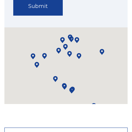
7845
Comings and