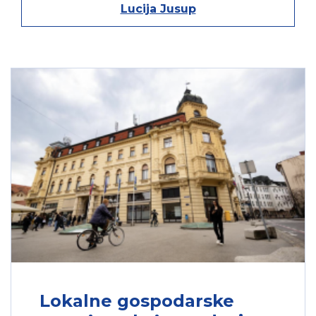
Lucija Jusup
46.210705739658
,
16.421902006328
Croatia
7841
SPARK
Ongoing
Transfer Network
485, 772, 695,
1559, 1785, 1786,
1571
1559
Dubrovnik
Development
Agency
42.642655417484
,
18.104267209454
Croatia
7658
CALL
Ongoing
Lokalne gospodarske
Transfer Network