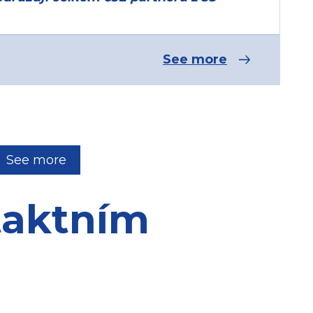
See more
See more
taktním