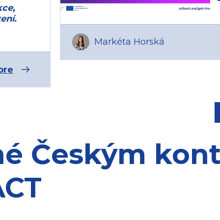
kce,
ení.
Markéta Horská
ore
né Českým kon
ACT