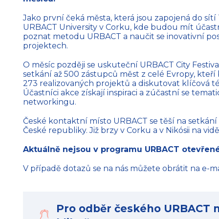
Jako první čeká města, která jsou zapojená do sítí
URBACT University v Corku, kde budou mít účastníc
poznat metodu URBACT a naučit se inovativní po
projektech.
O měsíc později se uskuteční URBACT City Festival
setkání až 500 zástupců měst z celé Evropy, kteří
273 realizovaných projektů a diskutovat klíčová 
Účastníci akce získají inspiraci a zúčastní se tem
networkingu.
České kontaktní místo URBACT se těší na setkání 
České republiky. Již brzy v Corku a v Nikósii na vid
Aktuálně nejsou v programu URBACT otevřené
V případě dotazů se na nás můžete obrátit na e-m
Pro odběr českého URBACT n