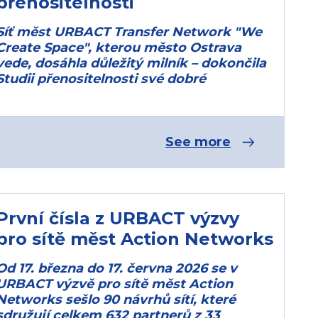
přenositelnosti
Síť měst URBACT Transfer Network "We
Create Space", kterou město Ostrava
vede, dosáhla důležitý milník – dokončila
Studii přenositelnosti své dobré
See more
První čísla z URBACT výzvy
pro sítě měst Action Networks
Od 17. března do 17. června 2026 se v
URBACT výzvě pro sítě měst Action
Networks sešlo 90 návrhů sítí, které
sdružují celkem 632 partnerů z 33