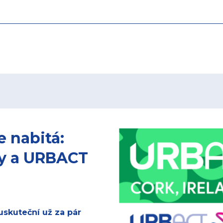
e nabitá:
ty a URBACT
skuteční už za pár