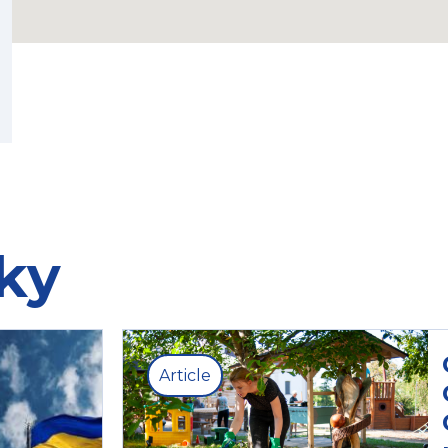
ky
Article