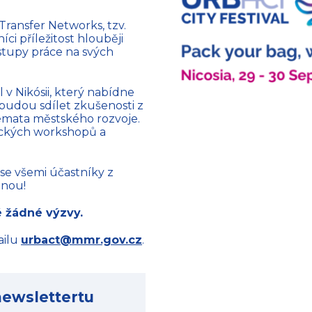
 Transfer Networks, tzv.
i příležitost hlouběji
stupy práce na svých
 v Nikósii, který nabídne
 budou sdílet zkušenosti z
témata městského rozvoje.
atických workshopů a
se všemi účastníky z
ěnou!
 žádné výzvy.
ailu
urbact@mmr.gov.cz
.
ewslettertu