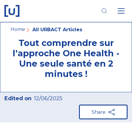
Skip
Skip
Skip
to
to
to
main
main
footer
navigation
content
navigation
Breadcrumb
Home
All URBACT Articles
Tout comprendre sur
l'approche One Health -
Une seule santé en 2
minutes !
Edited on
12/06/2025
Share